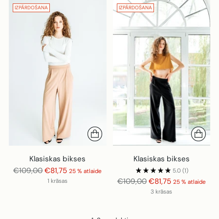
IZPĀRDOŠANA
IZPĀRDOŠANA
Klasiskas bikses
Klasiskas bikses
Parastā
€109,00
€81,75
5.0
(1)
25 % atlaide
cena
Parastā
€109,00
€81,75
1 krāsas
25 % atlaide
cena
3 krāsas