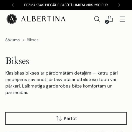
BEZMAKSAS PIEGĀDE PASŪTĪJUMIEM VIRS 250 EUR
0
Sākums
Bikses
Bikses
Klasiskas bikses ar pārdomātām detaļām — katru pāri
iespējams savienot jostasvietā ar atbilstošu topu vai
pārkari. Laikmetīga garderobes bāze komfortam un
pārliecībai.
Kārtot