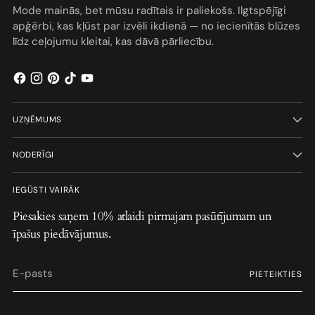
Mode mainās, bet mūsu radītais ir paliekošs. Ilgtspējīgi
apģērbi, kas kļūst par izvēli ikdienā — no iecienītās blūzes
līdz ceļojumu kleitai, kas dāvā pārliecību.
UZŅĒMUMS
NODERĪGI
IEGŪSTI VAIRĀK
Piesakies saņem 10% atlaidi pirmajam pasūtījumam un
īpašus piedāvājumus.
E-
PIETEIKTIES
pasts